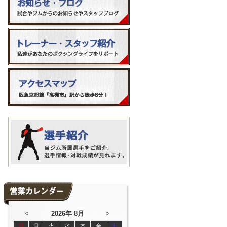
<
2026年 8月
>
日
月
火
水
木
金
土