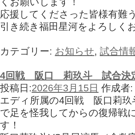
くお願いします！
応援してくださった皆様有難
引き続き福田星河をよろしく
カテゴリー:
お知らせ
,
試合情
4回戦 阪口 莉玖斗 試合決
投稿日:
2026年3月15日
作成者:
エディ所属の4回戦 阪口莉玖
で足を怪我してからの復帰戦に
す！