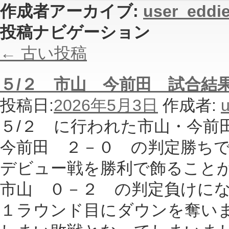
作成者アーカイブ:
user_eddi
投稿ナビゲーション
←
古い投稿
５/２ 市山 今前田 試合結
投稿日:
2026年5月3日
作成者:
u
５/２ に行われた市山・今前
今前田 ２－０ の判定勝ち
デビュー戦を勝利で飾ること
市山 ０－２ の判定負けに
１ラウンド目にダウンを奪い