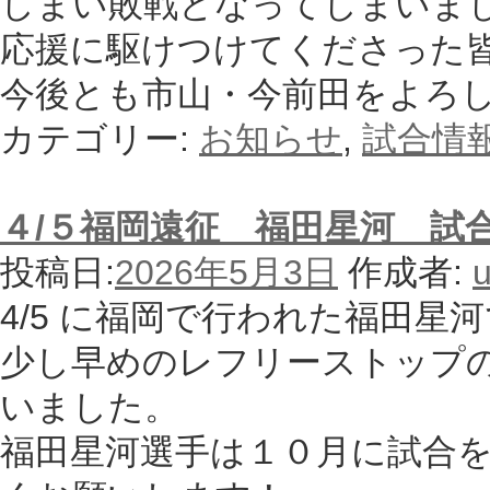
しまい敗戦となってしまいま
応援に駆けつけてくださった
今後とも市山・今前田をよろ
カテゴリー:
お知らせ
,
試合情
４/５福岡遠征 福田星河 試
投稿日:
2026年5月3日
作成者:
u
4/5 に福岡で行われた福田星河
少し早めのレフリーストップ
いました。
福田星河選手は１０月に試合