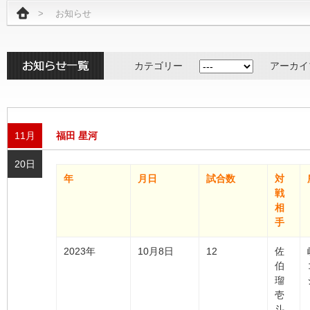
>
お知らせ
カテゴリー
アーカイ
11月
福田 星河
20日
年
月日
試合数
対
戦
相
手
2023年
10月8日
12
佐
伯
瑠
壱
斗