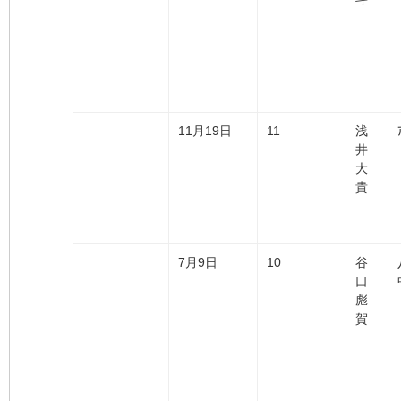
11月19日
11
浅
井
大
貴
7月9日
10
谷
口
彪
賀