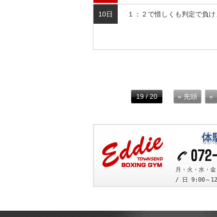
10日
１：２で惜しくも判定で負けま
19 / 20
« 先頭
«
月・火・水・金 10
/ 日 9:00～1