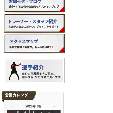
<
2026年 8月
>
日
月
火
水
木
金
土