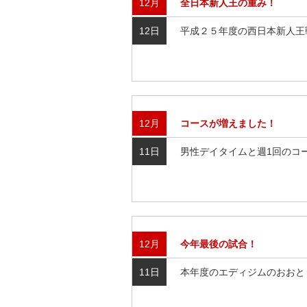
12月
全日本新人王の重み！
12日
平成２５年度の西日本新人王戦
12月
コースが増えました！
11日
男性デイタイムと週1回のコー
12月
今年最後の試合！
11日
本年度のエディジムのおおとり