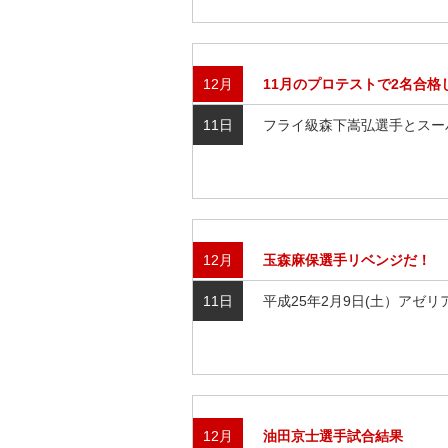
12月
11月のプロテストで2名合格
11日
フライ級森下嵩弘選手とスー
12月
玉森麻保選手リベンジだ！
11日
平成25年2月9日(土）アゼ
12月
油田京士選手試合結果