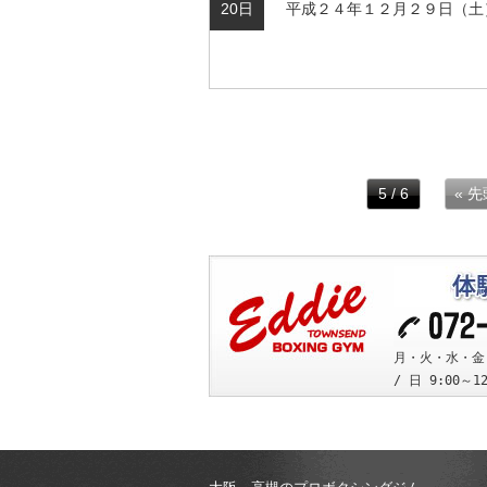
20日
平成２４年１２月２９日（土）
5 / 6
« 先
月・火・水・金 10
/ 日 9:00～1