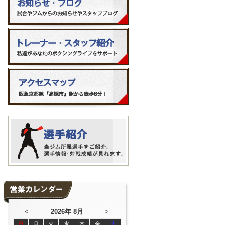
<
2026年 8月
>
日
月
火
水
木
金
土