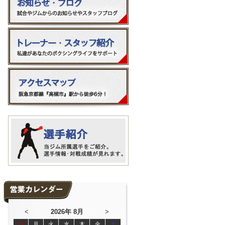
<
2026年 8月
>
日
月
火
水
木
金
土