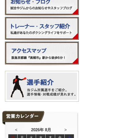
<
2026年 8月
>
日
月
火
水
木
金
土